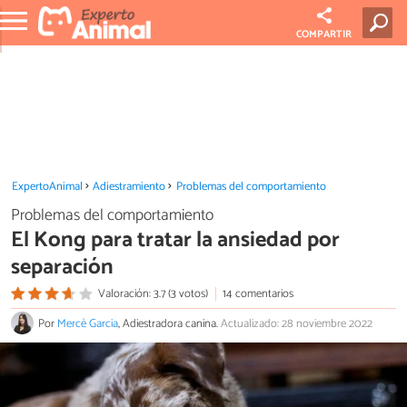
COMPARTIR
ExpertoAnimal
Adiestramiento
Problemas del comportamiento
Problemas del comportamiento
El Kong para tratar la ansiedad por
separación
Valoración: 3.7 (3 votos)
14 comentarios
Por
Mercè Garcia
, Adiestradora canina.
Actualizado: 28 noviembre 2022