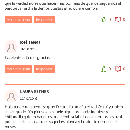
que la verdad no se que hacer mas por mas de que los saquemos al
parque , al jardin le demos vueltas el no quiere cambiar
Ver
1
respuesta
Responder
0
0
Mercè Garcia
04/04/2017
José Tejeda
Hola Leidy, es muy normal que un cachorro de 7 meses lleve a
31/10/2016
cabo este comportamiento, necesita experimentar. Deberías
Excelente artículo, gracias.
hacerte con varios juguetes y premiarle siempre que los utilice
(con una golosina, una palabra amable, una caricia...) por el
contrario, cuando muerda algo que no te agrada, redirige su
Ver
1
respuesta
Responder
0
0
atención hacia otra cosa que sea más interesante para él.
Debes saber que este comportamiento menguará con el tiempo
Mercè Garcia
pero que es totalmente normal, son las cosas que hacen los
31/10/2016
LAURA ESTHER
cachorros.
Gracias a ti José, esperamos que te pueda ayudar. ¡Saludos!
22/10/2016
Puedes hacerte con un parque para cachorros para dejarle antes
de irte (dependiendo de su tamaño) o bien dejarlo con alguien.
Hola tengo una hembra gran D cunplio un año el 12 d Oct. Y ya inicio
0
0
Intenta estimularle, no solo con paseos, sino también con
su sangrado . Yo pienso q le duele algo porq anda inquieta y
juguetes de inteligencia, obediencia, juegos de olfato... Todo ello
chilloncilla q debo hacer .es una hembra fabulosa su nombre es azul
enriquecerá su día a día y le cansará, por lo que tenderá a
por sus bellos ojos azules su piel es blanca y la adopte desde los 3
mordisquear menos cosas.
meses.