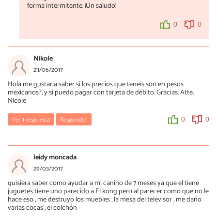
forma intermitente. ¡Un saludo!
0
0
Nikole
23/06/2017
Hola me gustaría saber si los precios que teneis son en pesos
mexicanos?, y si puedo pagar con tarjeta de débito. Gracias. Atte.
Nicole
Ver
1
respuesta
Responder
0
0
Mercè Garcia
26/06/2017
leidy moncada
Hola Nikole, si deseas comprar un kong utilizando el link debes
29/03/2017
marcar en la parte superior tu país "México" y directamente
quisiera saber como ayudar a mi canino de 7 meses ya que el tiene
saldrá el precio en pesos mexicanos. ¡Un saludo!
juguetes tiene uno parecido a El kong pero al parecer como que no le
hace eso , me destruyo los muebles , la mesa del televisor , me daño
0
0
varias cocas , el colchón