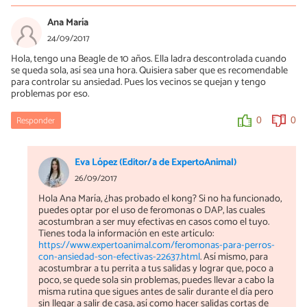
14/05/2018
Ana María
Hola Ana, existen diversos tipos de "kong", al margen del clásico,
24/09/2017
como el de tipo hueso o pelota, no obstante, el clásico es el que
Hola, tengo una Beagle de 10 años. Ella ladra descontrolada cuando
tiene una mayor capacidad y por tanto duración, por lo que sería
se queda sola, así sea una hora. Quisiera saber que es recomendable
el más indicado si el objetivo fuese que el perro dedicara más
para controlar su ansiedad. Pues los vecinos se quejan y tengo
tiempo a sacar el contenido de dentro.
problemas por eso.
¡Saludos!
Responder
0
0
0
0
Eva López (Editor/a de ExpertoAnimal)
26/09/2017
Hola Ana María, ¿has probado el kong? Si no ha funcionado,
puedes optar por el uso de feromonas o DAP, las cuales
acostumbran a ser muy efectivas en casos como el tuyo.
Tienes toda la información en este artículo:
https://www.expertoanimal.com/feromonas-para-perros-
con-ansiedad-son-efectivas-22637.html
. Así mismo, para
acostumbrar a tu perrita a tus salidas y lograr que, poco a
poco, se quede sola sin problemas, puedes llevar a cabo la
misma rutina que sigues antes de salir durante el día pero
sin llegar a salir de casa, así como hacer salidas cortas de