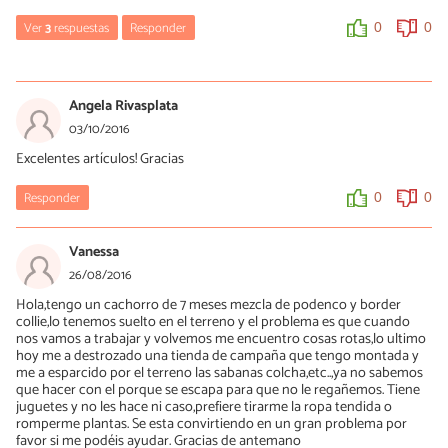
0
0
Ver
3
respuestas
Responder
0
0
Mercè Garcia
24/10/2016
Angela Rivasplata
Hola Laura, este proceso es incómodo para los propietarios y
03/10/2016
para el propio animal. ¿Has valorado la esterilización?
Excelentes artículos! Gracias
0
0
Responder
0
0
LAURA ESTHER
Vanessa
25/10/2016
26/08/2016
Si precisamente el 26 la iba a llevar a esterilizar y me gano el celo.
Hola,tengo un cachorro de 7 meses mezcla de podenco y border
collie,lo tenemos suelto en el terreno y el problema es que cuando
0
0
nos vamos a trabajar y volvemos me encuentro cosas rotas,lo ultimo
hoy me a destrozado una tienda de campaña que tengo montada y
me a esparcido por el terreno las sabanas colcha,etc..,ya no sabemos
Mercè Garcia
que hacer con el porque se escapa para que no le regañemos. Tiene
juguetes y no les hace ni caso,prefiere tirarme la ropa tendida o
25/10/2016
romperme plantas. Se esta convirtiendo en un gran problema por
Entonces probablemente mejorará mucho su estado de salud
favor si me podéis ayudar. Gracias de antemano