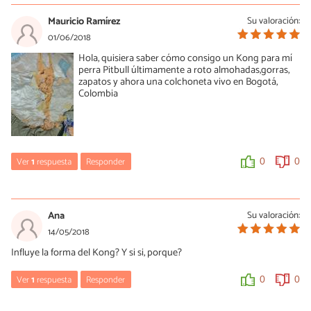
Mauricio Ramírez
Su valoración:
01/06/2018
Hola, quisiera saber cómo consigo un Kong para mí
perra Pitbull últimamente a roto almohadas,gorras,
zapatos y ahora una colchoneta vivo en Bogotá,
Colombia
Ver
1
respuesta
Responder
0
0
Mercè Garcia
01/06/2018
Ana
Su valoración:
Hola Mauricio, puedes buscar en tiendas de productos para
14/05/2018
mascotas, pero si no lo encuentras puedes comprar en
Influye la forma del Kong? Y si si, porque?
comercios online que repartan en tu localidad. 😊
Ver
1
respuesta
Responder
0
0
0
0
Mercè Garcia