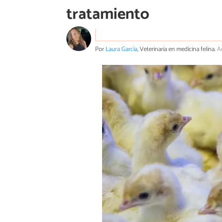
tratamiento
Por
Laura García
, Veterinaria en medicina felina.
A