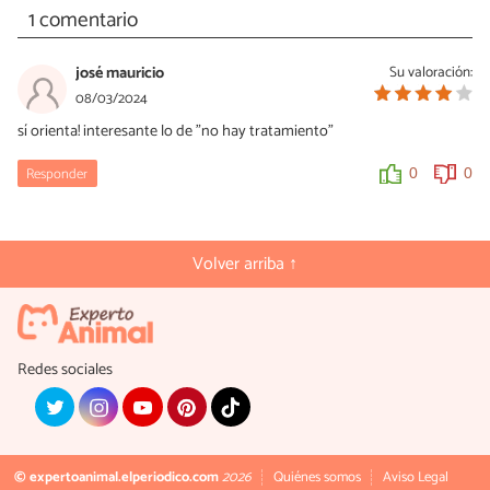
1 comentario
josé mauricio
Su valoración:
08/03/2024
sí orienta! interesante lo de "no hay tratamiento"
Responder
0
0
Volver arriba ↑
Redes sociales
© expertoanimal.elperiodico.com
2026
Quiénes somos
Aviso Legal