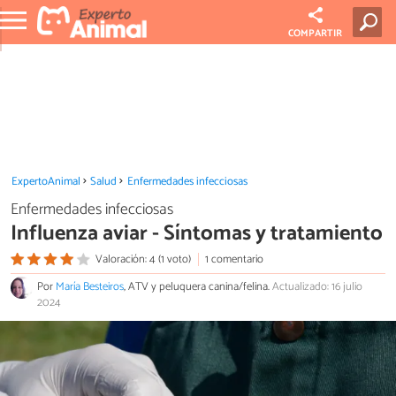
COMPARTIR
ExpertoAnimal
Salud
Enfermedades infecciosas
Enfermedades infecciosas
Influenza aviar - Síntomas y tratamiento
Valoración: 4 (1 voto)
1 comentario
Por
María Besteiros
, ATV y peluquera canina/felina.
Actualizado: 16 julio
2024