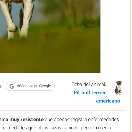
Ficha del animal:
e
Añádenos en Google
Pit bull terrier
americano
nina muy resistente
que apenas registra enfermedades
enfermedades que otras razas caninas, pero en menor