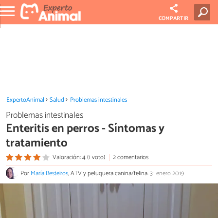
COMPARTIR
ExpertoAnimal
Salud
Problemas intestinales
Problemas intestinales
Enteritis en perros - Síntomas y
tratamiento
Valoración: 4 (1 voto)
2 comentarios
Por
María Besteiros
, ATV y peluquera canina/felina.
31 enero 2019