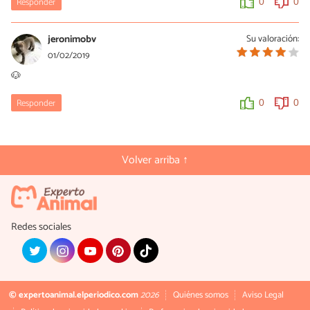
Responder
0
0
jeronimobv
Su valoración:
01/02/2019
🐶
Responder
0
0
Volver arriba ↑
Redes sociales
© expertoanimal.elperiodico.com
2026
Quiénes somos
Aviso Legal