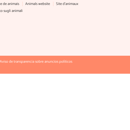
te de animais
Animals website
Site d'animaux
to sugli animali
Aviso de transparencia sobre anuncios políticos