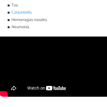
Tos.
Conjuntivitis
.
Hemorragias nasales.
Neumonía.