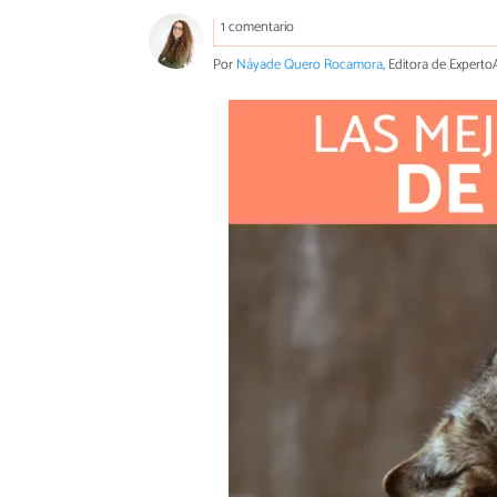
1 comentario
Por
Náyade Quero Rocamora
, Editora de Expert