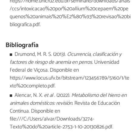
https://home.unicruz.edu.br/seminario/downloads/anais
/ccs/intoxicacao%20por%20allium%20cepaem%20pe
quenos%20animais%20%E2%80%93%20revisao%20bi
bliografica.pdf.
Bibliografía
Drumond, M. R. S. (2013).
Ocurrencia, clasificación y
factores de riesgo de anemia en perros
. Universidad
Federal de Viçosa. Disponible en
https://www.locus.ufv.br/bitstream/123456789/5160/1/te
xto%20completo.pdf.
Alencar, N. X.
et al
. (2022).
Metabolismo del hierro en
animales domésticos: revisión
. Revista de Educación
Continua. Disponible en
file:///C:/Users/alvar/Downloads/3274-
Texto%20do%20article-2753-1-10-20130826.pdf.