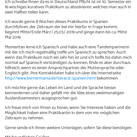
Ich schreibe Ihnen da es in Deutschland Pflicht ist im 10. Semester ein
16 wöchiges kuratives Praktikum zu absolvieren, welches man auch in
zwei Hälften teilen kann.
Ich würde gerne 8 Wochen dieses Praktikums in Spanien
durchführen, der Zeitraum der bei mir hierfür in Frage kommt,
beginnt Mitte/Ende März ( 25.03.) 2019 und ginge dann bis ca. Mitte
Mai 2019.
Momentan lerne ich Spanisch und habe auch eine Tandempartnerin
mit der ich mich regelmäßig treffe um Spanisch zu sprechen. Auch
wenn das Praktikum noch ein Jahr hin ist und ich hoffe bis dahin mich
normal auf Spanisch verständigen zu können, finde es aber durchaus
hilfreich, wenn es einen Ansprechpartner der Muttersprache oder
Englisch gibt. Ihre Kontaktdaten habe ich über die Internetseite
http://www.bernermania.de/tierarzt-spanien.html
bekommen.
Ich möchte gerne das Leben im Land und die Sprache besser
kennenlernen und daher gefällt mir die Idee eines zweimonatigen
Auslandssemesters ausgesprochen gut.
Ich freue mich von Ihnen zu hören, wenn Sie Interesse haben und die
Möglichkeit haben eine Praktikantin in dem von mir möglichen
Zeitraum zu nehmen.
Gerne sende ich Ihnen weitere Unterlagen, sofern Sie diese benötigen.