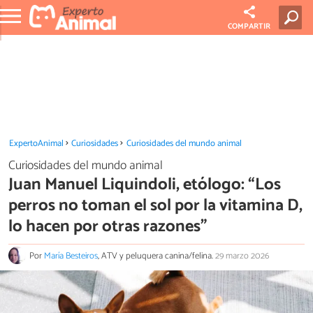
COMPARTIR
ExpertoAnimal
Curiosidades
Curiosidades del mundo animal
Curiosidades del mundo animal
Juan Manuel Liquindoli, etólogo: “Los
perros no toman el sol por la vitamina D,
lo hacen por otras razones”
Por
María Besteiros
, ATV y peluquera canina/felina.
29 marzo 2026