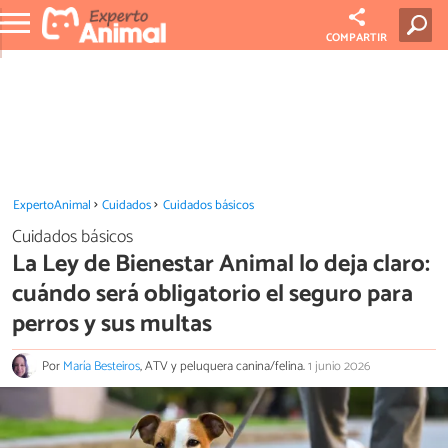
COMPARTIR
ExpertoAnimal
Cuidados
Cuidados básicos
Cuidados básicos
La Ley de Bienestar Animal lo deja claro:
cuándo será obligatorio el seguro para
perros y sus multas
Por
María Besteiros
, ATV y peluquera canina/felina.
1 junio 2026