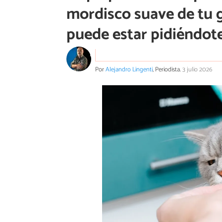
mordisco suave de tu g
puede estar pidiéndot
Por
Alejandro Lingenti
, Periodista.
3 julio 2026