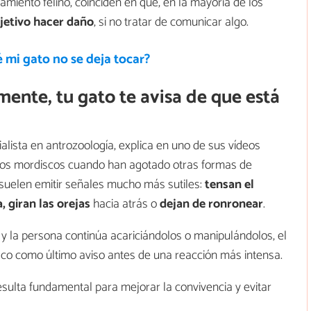
amiento felino, coinciden en que, en la mayoría de los
jetivo hacer daño
, si no tratar de comunicar algo.
 mi gato no se deja tocar?
ente, tu gato te avisa de que está
ialista en antrozoología, explica en uno de sus vídeos
 los mordiscos cuando han agotado otras formas de
 suelen emitir señales mucho más sutiles:
tensan el
 giran las orejas
hacia atrás o
dejan de ronronear
.
y la persona continúa acariciándolos o manipulándolos, el
co como último aviso antes de una reacción más intensa.
sulta fundamental para mejorar la convivencia y evitar