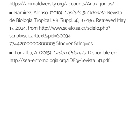
https://animaldiversity.org/accounts/Anax_junius/
Ramírez, Alonso. (2010).
Capítulo 5: Odonata
. Revista
de Biología Tropical, 58 (Suppl. 4), 97-136. Retrieved May
13, 2024, from http://www.scielo.sa.cr/scielo.php?
script=sci_arttext&pid=S0034-
77442010000800005&lng=en&tlng=es.
Torralba, A. (2015).
Orden Odonata
. Disponible en:
http://sea-entomologia.org/IDE@/revista_41.pdf