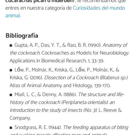
cucarachas pican o muerden?
, te recomendamos que
entres en nuestra categoría de
Curiosidades del mundo
animal
.
Bibliografía
Gupta, A. P., Das, Y. T., & Rao, B. R. (1990).
Anatomy of
the cockroach
. Cockroaches as Models for Neurobiology:
Applications in Biomedical Research, 1, 33-39.
Lőw, P., Molnár, K., Kriska, G., Lőw, P., Molnár, K., &
Kriska, G. (2016).
Dissection of a Cockroach (Blaberus sp.)
.
Atlas of Animal Anatomy and Histology, 139-170.
Miall, L. C., & Denny, A. (1886).
The structure and life-
history of the cockroach (Periplaneta orientalis): an
introduction to the study of insects (No. 3)
. L. Reeve &
Company.
Snodgrass, R. E. (1944).
The feeding apparatus of biting