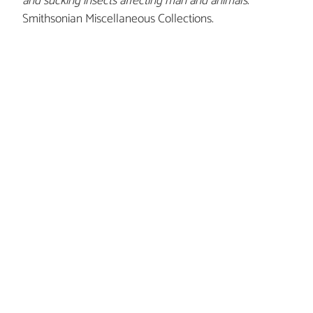
and sucking insects affecting man and animals
.
Smithsonian Miscellaneous Collections.