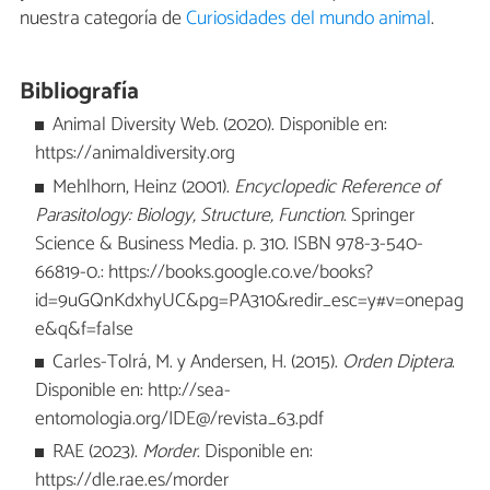
nuestra categoría de
Curiosidades del mundo animal
.
Bibliografía
Animal Diversity Web. (2020). Disponible en:
https://animaldiversity.org
Mehlhorn, Heinz (2001).
Encyclopedic Reference of
Parasitology: Biology, Structure, Function
. Springer
Science & Business Media. p. 310. ISBN 978-3-540-
66819-0.: https://books.google.co.ve/books?
id=9uGQnKdxhyUC&pg=PA310&redir_esc=y#v=onepag
e&q&f=false
Carles-Tolrá, M. y Andersen, H. (2015).
Orden Diptera
.
Disponible en: http://sea-
entomologia.org/IDE@/revista_63.pdf
RAE (2023).
Morder
. Disponible en:
https://dle.rae.es/morder