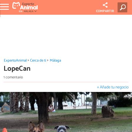
COMPARTIR
EN:
MÁLAGA
ExpertoAnimal
Cerca de ti
Málaga
LopeCan
1 comentario
+ Añade tu negocio