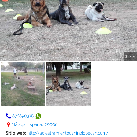
3 fotos
676690378
Málaga. España., 29006
Sitio web:
http://adiestramientocaninolopecan.com/