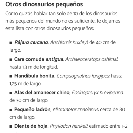
Otros dinosaurios pequeños
Como quizás hablar tan solo de 10 de los dinosaurios
más pequeños del mundo no es suficiente, te dejamos
esta lista con otros dinosaurios pequeños:
Pájaro cercano
, Anchiornis huxleyi
: de 40 cm de
largo.
Cara cornuda
antigua
, Archaeoceratops oshimai
:
hasta 1,3 m de longitud.
Mandíbula bonita
, Compsognathus longipes
: hasta
1,25 m de largo.
Alas del amanecer chino
, Eosinopteryx brevipenna
:
de 30 cm de largo.
Pequeño ladrón
, Microraptor zhaoianus:
cerca de 80
cm de largo.
Diente de hoja
, Phyllodon henkeli
: estimado entre 1-2