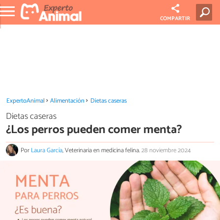
COMPARTIR
ExpertoAnimal
Alimentación
Dietas caseras
Dietas caseras
¿Los perros pueden comer menta?
Por
Laura García
, Veterinaria en medicina felina.
28 noviembre 2024