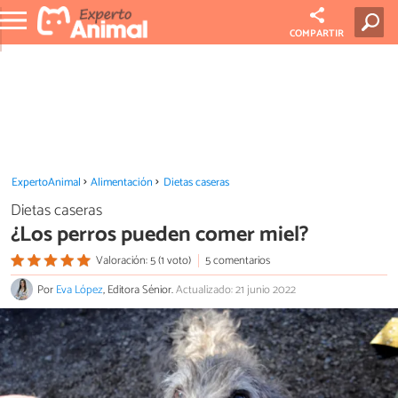
COMPARTIR
ExpertoAnimal
Alimentación
Dietas caseras
Dietas caseras
¿Los perros pueden comer miel?
Valoración: 5 (1 voto)
5 comentarios
Por
Eva López
, Editora Sénior.
Actualizado: 21 junio 2022