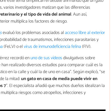
bre este tema simplifican el debate afirmando que un gato
s, varios investigadores matizan que las diferencias
eterinario y el tipo de vida del animal
. Aun así,
rior multiplica los factores de riesgo.
s
evaluó los problemas asociados al
acceso libre al exterior
robabilidad de traumatismos, infecciones parasitarias y
na
(FeLV) o el
virus de inmunodeficiencia felina
(FIV).
tiérrez recordó en
uno de sus vídeos
divulgativos sobre
e han realizado diversos estudios para comparar cuál es la
co en la calle y cuál la de uno en casa”. Según explicó, “se
de la mitad:
un gato en casa de media puede vivir en
os 7
”. El especialista añadió que muchos dueños idealizan la
r multiplica riesgos como atropellos, infecciones y