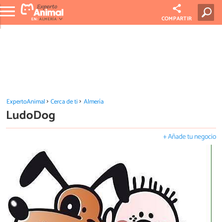
COMPARTIR
EN:
ALMERÍA
ExpertoAnimal
Cerca de ti
Almería
LudoDog
+ Añade tu negocio