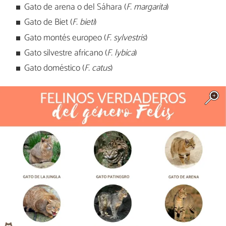
Gato de arena o del Sáhara (
F. margarita
)
Gato de Biet (
F. bieti
)
Gato montés europeo (
F. sylvestris
)
Gato silvestre africano (
F. lybica
)
Gato doméstico (
F. catus
)