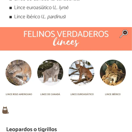
Lince euroasiático (
L. lynx
)
Lince ibérico (
L. pardinus
)
Leopardos o tigrillos