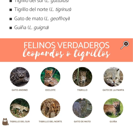
Tigrillo del sur (
L.
guttulus
)
Tigrillo del norte (
L. tigrinus
)
Gato de mato (
L. geoffroyi
)
Guiña (
L. guigna
)