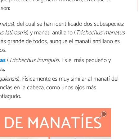
 son:
natus
), del cual se han identificado dos subespecies:
 latirostris
) y manatí antillano (
Trichechus manatus
 más grande de todos, aunque el manatí antillano es
os.
as
(
Trichechus inunguis
). Es el más pequeño y
s.
galensis
). Físicamente es muy similar al manatí del
rencias en la cabeza, como unos ojos más
ntiagudo.