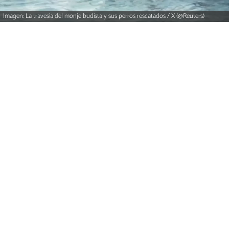
Imagen: La travesía del monje budista y sus perros rescatados / X (@Reuters)