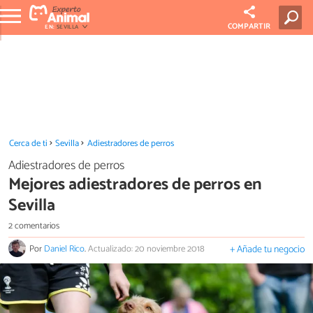
COMPARTIR
EN:
SEVILLA
Cerca de ti
Sevilla
Adiestradores de perros
Adiestradores de perros
Mejores adiestradores de perros en
Sevilla
2 comentarios
Por
Daniel Rico
.
Actualizado: 20 noviembre 2018
+ Añade tu negocio