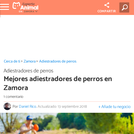
COMPARTIR
EN:
ZAMORA
Cerca de ti
Zamora
Adiestradores de perros
Adiestradores de perros
Mejores adiestradores de perros en
Zamora
1 comentario
Por
Daniel Rico
.
Actualizado: 13 septiembre 2018
+ Añade tu negocio