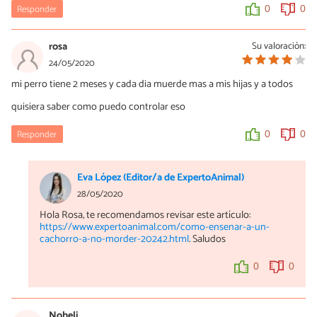
Responder
0
0
rosa
Su valoración:
24/05/2020
mi perro tiene 2 meses y cada dia muerde mas a mis hijas y a todos
quisiera saber como puedo controlar eso
Responder
0
0
Eva López (Editor/a de ExpertoAnimal)
28/05/2020
Hola Rosa, te recomendamos revisar este artículo:
https://www.expertoanimal.com/como-ensenar-a-un-
cachorro-a-no-morder-20242.html
. Saludos
0
0
Noheli