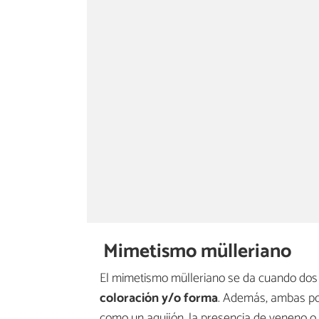
Mimetismo mülleriano
El mimetismo mülleriano se da cuando dos
coloración y/o forma
. Además, ambas p
como un aguijón, la presencia de veneno o