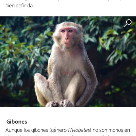
bien definida.
Gibones
Aunque los gibones (género
Hylobates
) no son monos en