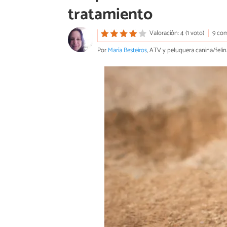
tratamiento
Valoración: 4 (1 voto)
9 com
Por
María Besteiros
, ATV y peluquera canina/felin