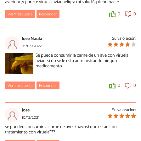
averigüe,y parece viruela aviar,peligra mi salud?,q debo hacer
Ver
1
respuesta
Responder
0
0
María Besteiros
23/12/2024
Jose Naula
Su valoración:
Hola, ¿has leído el artículo? Un saludo.
01/04/2022
Se puede consumir la carne de un ave con viruela
0
0
aviar , si no se le esta administrando ningun
medicamento
Ver
1
respuesta
Responder
0
0
María Besteiros
01/04/2022
Jose
Su valoración:
Hola, ni idea. Aquí hablamos de las gallinas como animales de
10/12/2021
compañía, no para comerlas. Un saludo.
se pueden consumir la carne de aves (pavos) que estan con
tratamiento con viruela'''??
0
1