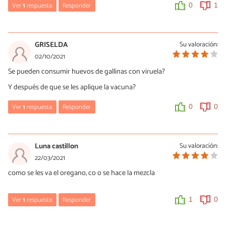
Ver
1
respuesta
Responder
0
1
María Besteiros
13/12/2021
GRISELDA
Su valoración:
Hola, cada fármaco especifica los tiempos de espera, si son
02/10/2021
necesarios. Un saludo.
Se pueden consumir huevos de gallinas con viruela?
0
0
Y después de que se les aplique la vacuna?
Ver
1
respuesta
Responder
0
0
María Besteiros
03/10/2021
Luna castillon
Su valoración:
Hola, ¿están tomando algún antibiótico? Respecto a la vacuna,
22/03/2021
hay que seguir las indicaciones del fabricante. Un saludo.
como se les va el oregano, co o se hace la mezcla
0
0
Ver
1
respuesta
Responder
1
0
María Besteiros