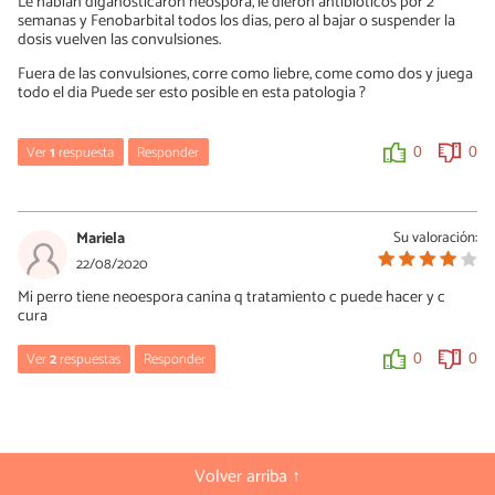
Le habían diganosticaron neospora, le dieron antibioticos por 2
semanas y Fenobarbital todos los dias, pero al bajar o suspender la
dosis vuelven las convulsiones.
Fuera de las convulsiones, corre como liebre, come como dos y juega
todo el dia Puede ser esto posible en esta patologia ?
Ver
1
respuesta
Responder
0
0
María Besteiros
28/08/2022
Mariela
Su valoración:
Hola, las neosporosis que he visto no cursaron así. De todas
22/08/2020
formas, si responde a fenobarbital, por qué no barajar epilepsia.
Mi perro tiene neoespora canina q tratamiento c puede hacer y c
Un saludo.
cura
0
0
Ver
2
respuestas
Responder
0
0
María Besteiros
23/08/2020
Hola, lo tienes explicado en el artículo. Un saludo.
Volver arriba ↑