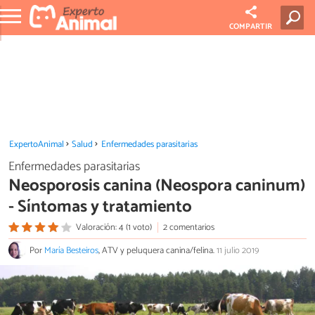
COMPARTIR
ExpertoAnimal
Salud
Enfermedades parasitarias
Enfermedades parasitarias
Neosporosis canina (Neospora caninum)
- Síntomas y tratamiento
Valoración: 4 (1 voto)
2 comentarios
Por
María Besteiros
, ATV y peluquera canina/felina.
11 julio 2019