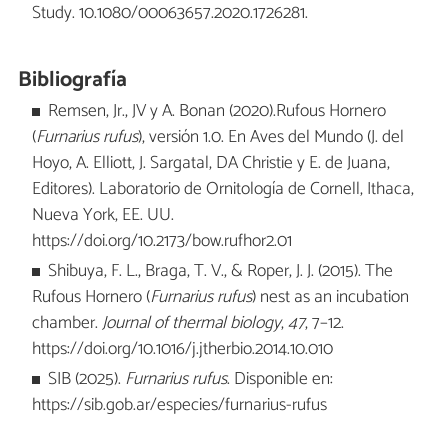
Study. 10.1080/00063657.2020.1726281.
Bibliografía
Remsen, Jr., JV y A. Bonan (2020).Rufous Hornero
(
Furnarius rufus
), versión 1.0. En Aves del Mundo (J. del
Hoyo, A. Elliott, J. Sargatal, DA Christie y E. de Juana,
Editores). Laboratorio de Ornitología de Cornell, Ithaca,
Nueva York, EE. UU.
https://doi.org/10.2173/bow.rufhor2.01
Shibuya, F. L., Braga, T. V., & Roper, J. J. (2015). The
Rufous Hornero (
Furnarius rufus
) nest as an incubation
chamber.
Journal of thermal biology
,
47
, 7–12.
https://doi.org/10.1016/j.jtherbio.2014.10.010
SIB (2025).
Furnarius rufus
. Disponible en:
https://sib.gob.ar/especies/furnarius-rufus