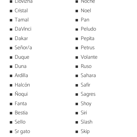
Llovizna
Noche
Cristal
Noel
Tamal
Pan
DaVinci
Peludo
Dakar
Pepita
Señor/a
Petrus
Duque
Volante
Duna
Ruso
Ardilla
Sahara
Halcón
Safir
Ñoqui
Sagres
Fanta
Shoy
Bestia
Siri
Sello
Slash
Sr gato
Skip