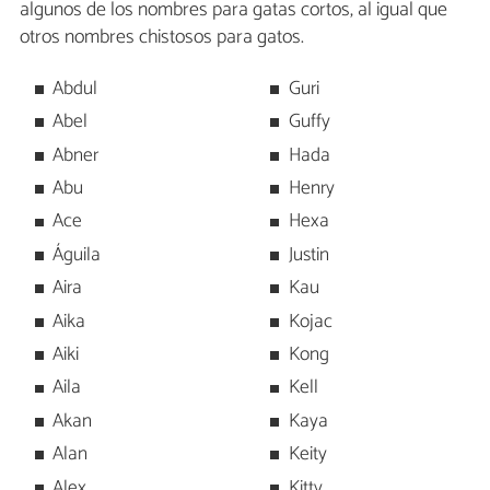
algunos de los nombres para gatas cortos, al igual que
otros nombres chistosos para gatos.
Abdul
Guri
Abel
Guffy
Abner
Hada
Abu
Henry
Ace
Hexa
Águila
Justin
Aira
Kau
Aika
Kojac
Aiki
Kong
Aila
Kell
Akan
Kaya
Alan
Keity
Alex
Kitty