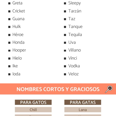
Greta
Sleepy
Cricket
Tarzán
Guana
Taz
Hulk
Tanque
Héroe
Tequila
Honda
Uva
Hooper
Villano
Hielo
Vinci
Ike
Vodka
Ioda
Veloz