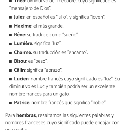
Théo
: diminutivo de Théodore, cuyo significado es
"mensajero de Dios".
Jules
: en español es "Julio", y significa "joven".
Maxime
: el más grande.
R
êve
: se traduce como "sueño".
Lumière
: significa "luz".
Charme
: su traducción es "encanto".
Bisou
: es "beso".
C
âlin
: significa "abrazo".
Lucien
: nombre francés cuyo significado es "luz". Su
diminutivo es Luc y también podría ser un excelente
nombre francés para un gato.
Patrice
: nombre francés que significa "noble".
Para
hembras
, resaltamos las siguientes palabras y
nombres franceses cuyo significado puede encajar con