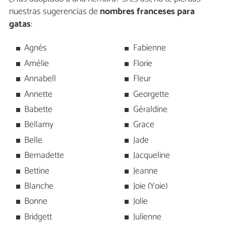
nuestras sugerencias de
nombres franceses para
gatas
:
Agnès
Fabienne
Amélie
Florie
Annabell
Fleur
Annette
Georgette
Babette
Géraldine
Bellamy
Grace
Belle
Jade
Bernadette
Jacqueline
Bettine
Jeanne
Blanche
Joie (Yoie)
Bonne
Jolie
Bridgett
Julienne