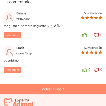
2 comentarios
Daiana
Su valoración:
19/04/2021
Me gusto el nombre Baguette 🇨🇵💕😄
Responder
0
0
Lucía
Su valoración:
04/06/2019
buenisimo
Responder
0
0
Volver arriba ↑