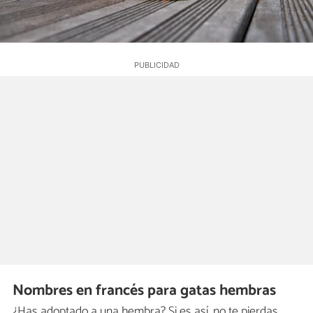
Nombres en francés para gatas hembras
¿Has adoptado a una hembra? Si es así, no te pierdas