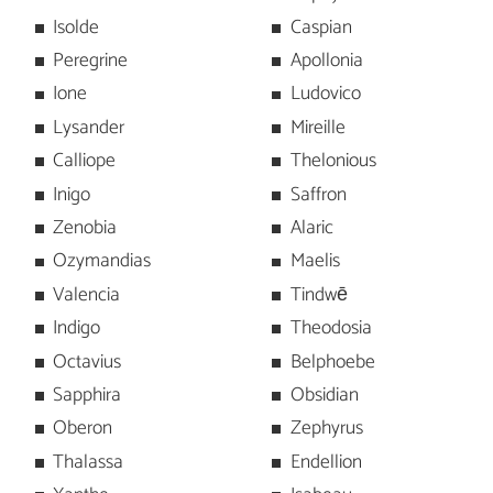
Isolde
Caspian
Peregrine
Apollonia
Ione
Ludovico
Lysander
Mireille
Calliope
Thelonious
Inigo
Saffron
Zenobia
Alaric
Ozymandias
Maelis
Valencia
Tindwē
Indigo
Theodosia
Octavius
Belphoebe
Sapphira
Obsidian
Oberon
Zephyrus
Thalassa
Endellion