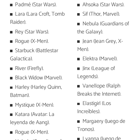
Padmé (Star Wars).
Ahsoka (Star Wars).
Lara (Lara Croft, Tomb
Sif (Thor, Marvel).
Raider).
Nebula (Guardians of
Rey (Star Wars).
the Galaxy).
Rogue (X-Men).
Jean (Jean Grey, X-
Men).
Starbuck (Battlestar
Galactica).
Elektra (Marvel).
River (Firefly).
Jinx (League of
Legends).
Black Widow (Marvel).
Vanellope (Ralph
Harley (Harley Quinn,
Breaks the Internet).
Batman).
Elastigirl (Los
Mystique (X-Men).
Increíbles).
Katara (Avatar: La
Margaery (Juego de
leyenda de Aang).
Tronos).
Rogue (X-Men).
Lyanna (Juego de