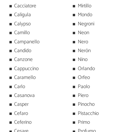
Cacciatore
Mirtillo
Caligula
Mondo
Calypso
Negroni
Camillo
Neon
Campanello
Nero
Candido
Nerón
Canzone
Nino
Cappuccino
Orlando
Caramello
Orfeo
Carlo
Paolo
Casanova
Piero
Casper
Pinocho
Cefaro
Pistacchio
Ceferino
Primo
Cesare
Profumo