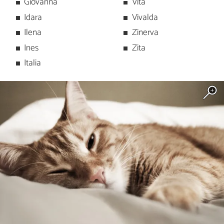
Giovanna
Vita
Idara
Vivalda
Ilena
Zinerva
Ines
Zita
Italia