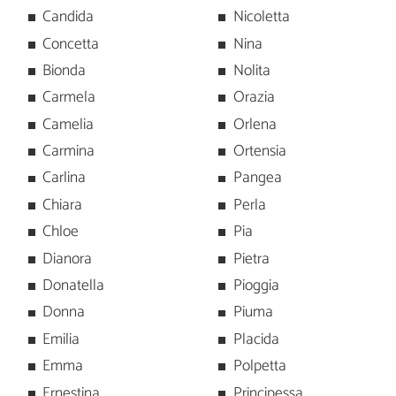
Candida
Nicoletta
Concetta
Nina
Bionda
Nolita
Carmela
Orazia
Camelia
Orlena
Carmina
Ortensia
Carlina
Pangea
Chiara
Perla
Chloe
Pia
Dianora
Pietra
Donatella
Pioggia
Donna
Piuma
Emilia
Placida
Emma
Polpetta
Ernestina
Principessa