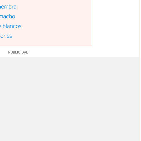
hembra
 macho
y blancos
rones