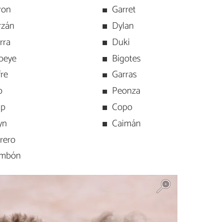
ron
Garret
rzán
Dylan
rra
Duki
peye
Bigotes
fre
Garras
p
Peonza
ip
Copo
yn
Caimán
rero
mbón