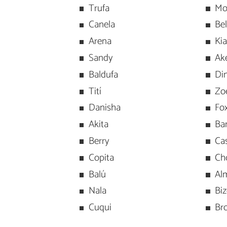
Trufa
Mo
Canela
Bel
Arena
Kia
Sandy
Ak
Baldufa
Di
Tití
Zo
Danisha
Fo
Akita
Ba
Berry
Ca
Copita
Ch
Balú
Al
Nala
Bi
Cuqui
Br