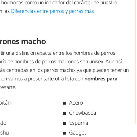
 hormonas como un indicador del carácter de nuestro
on las
Diferencias entre perros y perras más
rrones macho
ir una distinción exacta entre los nombres de perros
ía de nombres de perros marrones son unisex. Aun así,
más centradas en los perros macho, ya que pueden tener un
ción vamos a presentarte otra lista con
nombres para
resarte.
pitán
Acero
i
Chewbacca
odo
Espuma
shu
Gadget