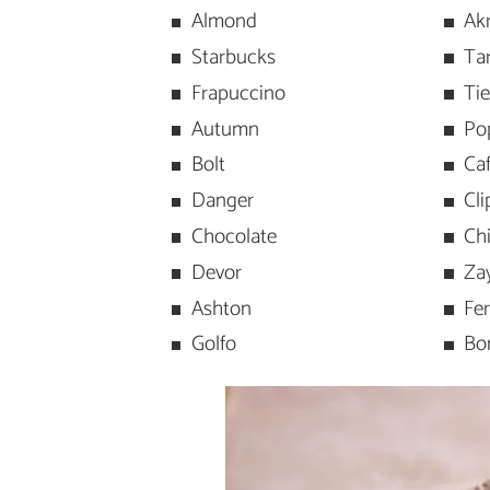
Almond
Ak
Starbucks
Ta
Frapuccino
Tie
Autumn
Po
Bolt
Ca
Danger
Cli
Chocolate
Ch
Devor
Za
Ashton
Fer
Golfo
Bo