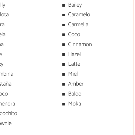
lly
Bailey
lota
Caramelo
ra
Carmella
ela
Coco
na
Cinnamon
e
Hazel
xy
Latte
mbina
Miel
staña
Amber
oco
Baloo
mendra
Moka
zcochito
ownie