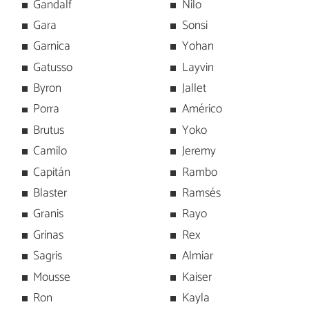
Gandalf
Nilo
Gara
Sonsi
Garnica
Yohan
Gatusso
Layvin
Byron
Jallet
Porra
Américo
Brutus
Yoko
Camilo
Jeremy
Capitán
Rambo
Blaster
Ramsés
Granis
Rayo
Grinas
Rex
Sagris
Almiar
Mousse
Kaiser
Ron
Kayla