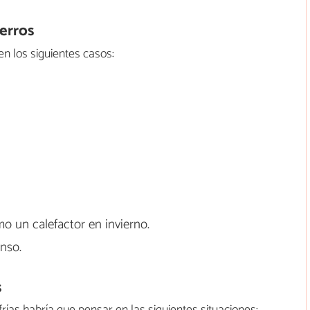
perros
n los siguientes casos:
o un calefactor en invierno.
enso.
s