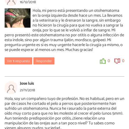
Hola, si hay un impedimento para el tratamiento veterinario
0
0
16/12/2018
directamente en el oído solo queda recurrir a la cirugía. Un
Hola, mi perro está presentando un otohematoma
saludo.
en la oreja izquierda desde hace un mes. La llevamos
a la veterinaria y le drenaron la sangre, sin embargo
0
0
no hicieron la cirugía para que no vuelva a sangrar la
oreja, por lo que se le volvió a inflar de sangre. Mi
perro presentó este otohematoma no por otitis o alguna infección de
esta índole, sino por algún trauma (jalón, mordisco, golpee). Mi
pregunta urgente es si es muy urgente hacerle la cirugía ya mismo, o
se puede esperar al menos un mes. Muchas gracias!
Ver
1
respuesta
Responder
0
0
María Besteiros
16/12/2018
Jose luis
Hola, yo intentaría resolverlo cuanto antes para evitar
21/11/2018
complicaciones. Un saludo.
Hola, soy un compañero tuyo de profesión. No es habitual, pero en un
par de casos he cortado el pelo a perros que posteriormente han
0
0
sufrido un otohematoma. Nunca he rasurado la parte externa del
oído muy corto para que no les moleste al crecer el pelo (unos 5mm).
Aun teniendo predisposición por otitis, ¿tiene relación una
manipulación de las orejas aun a tan poco nivel? Tu sabes como
vienen algunos: nudos, suciedad...