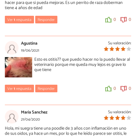
hacer para que si pueda mejoras. Es un perrito de raza doberman
tiene 4 años de edad
Ver
1
respuesta
Responder
0
0
María Besteiros
01/06/2022
Agustina
Su valoración:
Hola, si tiene otitis interna sí puede haber pérdida del equilibrio.
19/06/2021
Eso te lo tiene que confirmar el veterinario y el tratamiento va a
Esto es otitis?? que puedo hacer no la puedo llevar al
depender del diagnóstico. Un saludo.
veterinario porque me queda muy lejos es grave lo
que tiene
0
0
Ver
1
respuesta
Responder
0
0
María Besteiros
19/06/2021
Maria Sanchez
Su valoración:
Hola, para valorar tanto lo que tiene como la gravedad es
21/04/2020
imprescindible realizar un examen al animal. Por internet no es
Hola, mi suegra tiene una poodle de 3 años con inflamación en uno
posible resolver ninguna de tus dudas. Un saludo.
de sus oidos, ya hace un mes, por lo que he leído parece ser otitis, le