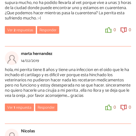
supura mucho, no ha podido llevarla al vet porque vive a unas 3 horas
0
0
de la ciudad donde puede encontrar uno y estamos en cuarentena.
¿Que podemos hacer mientras pasa la cuarentena? La perrita esta
sufriendo mucho. :-(
Ver
2
respuestas
Responder
0
0
María Besteiros
21/04/2020
marta hernandez
Hola María, es una urgencia veterinaria y estas sí pueden ser
14/02/2019
atendidas durante la cuarentena. Solo hay que llamar al
hola, mi perrita tiene 8 años y tiene una infeccion en el oido que le ha
veterinario para que os indique las pautas a seguir para una
inchado el cartilago y es dificil ver porque esta hinchado los
atención segura. Un saludo.
veterinarios no pudieron hacer nada les recetaron medicamentos
pero no funciono y estoy desesperada no se que hacer. sinceramente
0
0
no quiero hacerle una cirujia a mi perrita , ella no llora y se deja que le
vea la oreja , por favor aconsejeme.... gracias
Maria Sanchez
Ver
1
respuesta
Responder
0
0
24/04/2020
Ojalá alguno pudiera llegar hasta donde ella esta :-( Gracias por
María Besteiros
responder!
14/02/2019
Nicolas