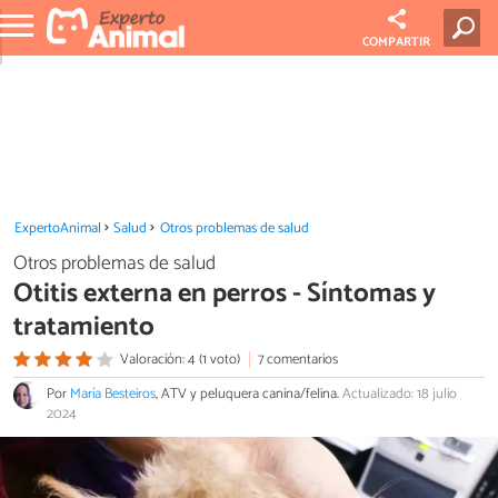
COMPARTIR
ExpertoAnimal
Salud
Otros problemas de salud
Otros problemas de salud
Otitis externa en perros - Síntomas y
tratamiento
Valoración: 4 (1 voto)
7 comentarios
Por
María Besteiros
, ATV y peluquera canina/felina.
Actualizado: 18 julio
2024