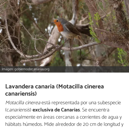
Imagen: gobiernodecanarias.org
Lavandera canaria (Motacilla cinerea
canariensis)
Motacilla cinerea
está representada por una subespecie
(c
anariensis
)
exclusiva de Canarias
. Se encuentra
especialmente en áreas cercanas a corrientes de agua y
hábitats húmedos. Mide alrededor de 20 cm de longitud y