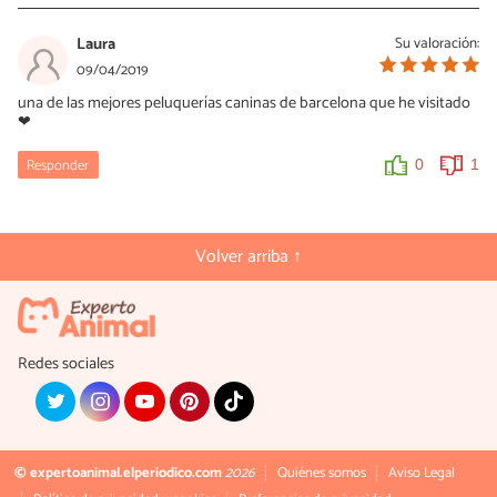
Laura
Su valoración:
09/04/2019
una de las mejores peluquerías caninas de barcelona que he visitado
❤
Responder
0
1
Volver arriba ↑
Redes sociales
© expertoanimal.elperiodico.com
2026
Quiénes somos
Aviso Legal