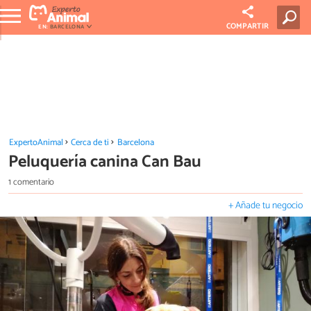
COMPARTIR
EN:
BARCELONA
ExpertoAnimal
Cerca de ti
Barcelona
Peluquería canina Can Bau
1 comentario
+ Añade tu negocio