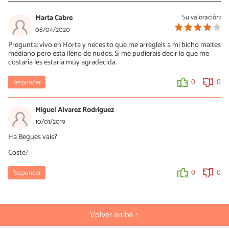
Marta Cabre
Su valoración:
08/04/2020
Pregunta: vivo en Horta y necesito que me arregleis a mi bicho maltes
mediano pero esta lleno de nudos. Si me pudierais decir lo que me
costaría les estaría muy agradecida.
Responder
0
0
Miguel Alvarez Rodriguez
10/01/2019
Ha Begues vais?
Coste?
Responder
0
0
Volver arriba ↑