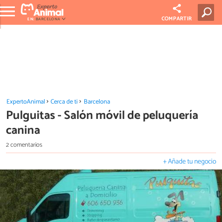
COMPARTIR
EN:
BARCELONA
ExpertoAnimal
Cerca de ti
Barcelona
Pulguitas - Salón móvil de peluquería
canina
2 comentarios
+ Añade tu negocio