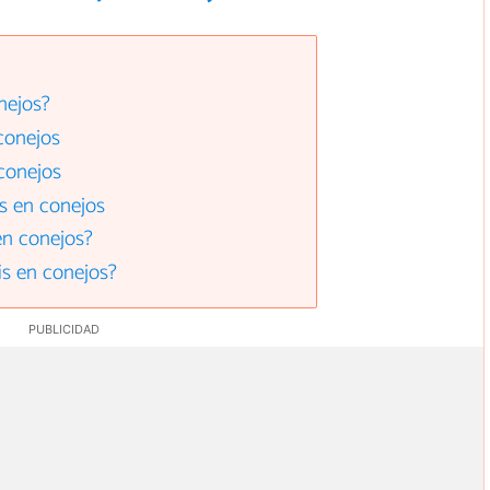
nejos?
conejos
conejos
s en conejos
en conejos?
is en conejos?