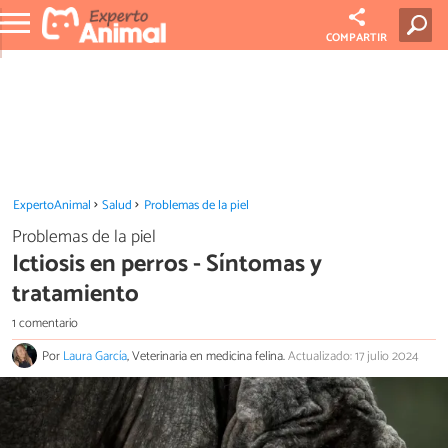
COMPARTIR
ExpertoAnimal
Salud
Problemas de la piel
Problemas de la piel
Ictiosis en perros - Síntomas y
tratamiento
1 comentario
Por
Laura García
, Veterinaria en medicina felina.
Actualizado: 17 julio 2024