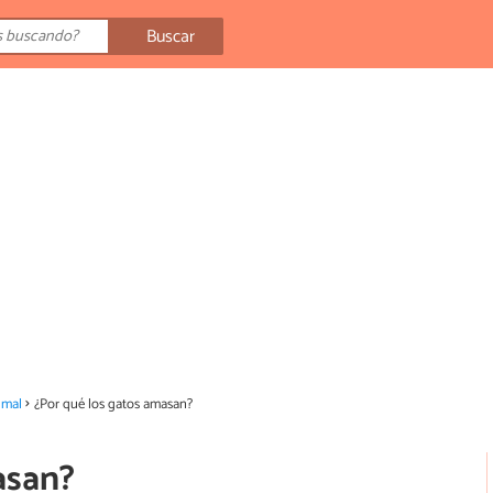
Buscar
imal
¿Por qué los gatos amasan?
asan?