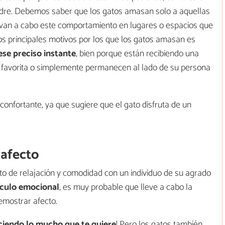
madre. Debemos saber que los gatos amasan solo a aquellas
levan a cabo este comportamiento en lugares o espacios que
los principales motivos por los que los gatos amasan es
ese preciso instante
, bien porque están recibiendo una
a favorita o simplemente permanecen al lado de su persona
onfortante, ya que sugiere que el gato disfruta de un
 afecto
o de relajación y comodidad con un individuo de su agrado
nculo emocional
, es muy probable que lleve a cabo la
mostrar afecto.
iciendo lo mucho que te quiere
! Pero los gatos también