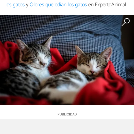
los gatos
y
Olores que odian los gatos
en ExpertoAnimal.