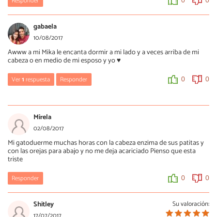
Responder
0
0
gabaela
10/08/2017
Awww a mi Mika le encanta dormir a mi lado y a veces arriba de mi
cabeza o en medio de mi esposo y yo ♥
Ver
1
respuesta
Responder
0
0
Zorayda Coello
10/08/2017
Mirela
¡Disfruten esos lindos momentos!
02/08/2017
Mi gatoduerme muchas horas con la cabeza enzima de sus patitas y
0
0
con las orejas para abajo y no me deja acariciado Pienso que esta
triste
Responder
0
0
Shitley
Su valoración:
17/07/2017