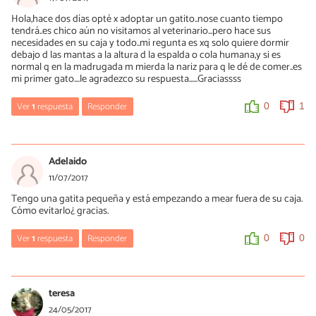
Hola,hace dos días opté x adoptar un gatito..nose cuanto tiempo
tendrá..es chico aún no visitamos al veterinario...pero hace sus
necesidades en su caja y todo..mi regunta es xq solo quiere dormir
debajo d las mantas a la altura d la espalda o cola humana,y si es
normal q en la madrugada m mierda la nariz para q le dé de comer..es
mi primer gato....le agradezco su respuesta......Graciassss
Ver
1
respuesta
Responder
0
1
Zorayda Coello
17/07/2017
Adelaido
Hola, Shitley. Los gatitos de las camadas suelen dormir abrigados
11/07/2017
entre sì, unos sobre otros, asì que està es la razón de que prefiera
Tengo una gatita pequeña y está empezando a mear fuera de su caja.
hacerlo contigo entre las mantas. Sin embargo, debes
Cómo evitarlo¿ gracias.
preguntarte si deseas que el gato se acostumbre a dormir
contigo todo el tiempo, porque de lo contrario ahora es el
momento de enseñarle a dormir en su propia cama.
Ver
1
respuesta
Responder
0
0
Sobre despertarte de madrugada para comer, también es una
cuestión de hábito. De igual forma, lo mejor es que lo
Zorayda Coello
acostumbres desde ya a que no haga esto, estableciendo unos
12/07/2017
teresa
horarios para comer.
¡Hola! Te recomiendo leer nuestros artículos: ¿Por qué mi gato
24/05/2017