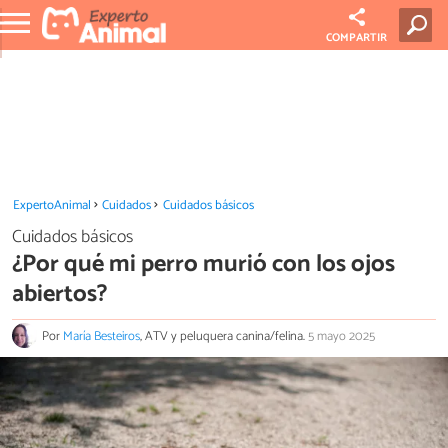
COMPARTIR
ExpertoAnimal
Cuidados
Cuidados básicos
Cuidados básicos
¿Por qué mi perro murió con los ojos
abiertos?
Por
María Besteiros
, ATV y peluquera canina/felina.
5 mayo 2025